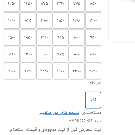
1250
1450
875
1320
775
850
1090
825
1180
1150
1280
1400
1500
1850
1220
925
1000
950
1120
1360
900
975
800
1060
2000
2120
2240
1900
2300
2060
نام کالا
7M
دسته‌بندی
:
تسمه های دور متغییر
برند کالا
:
BANDO
ثبت سفارش
:
قبل از ثبت موجودی و قیمت استعلام