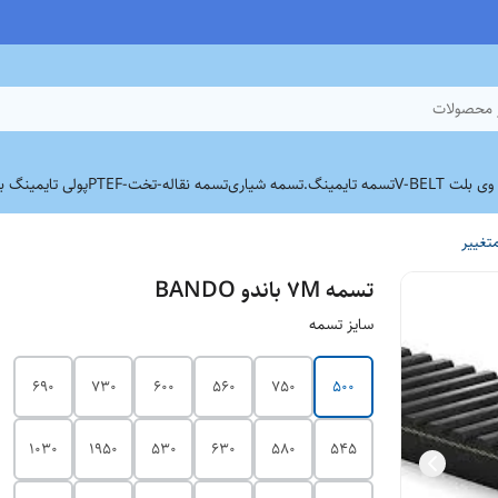
 محصولات
بلت V-BELT
تسمه تایمینگ.
تسمه شیاری
تسمه نقاله-تخت-PTEF
پولی تایمینگ برند
تغییر
تسمه 7M باندو BANDO
سایز تسمه
690
730
600
560
750
500
1030
1950
530
630
580
545