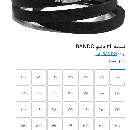
تسمه 3L باندو BANDO
برند:
BANDO باندو
سایز تسمه
160
150
140
130
120
110
100
230
220
210
200
190
180
170
300
290
280
270
260
250
240
560
530
690
340
330
320
310