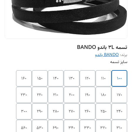
تسمه 3L باندو BANDO
برند:
BANDO باندو
سایز تسمه
160
150
140
130
120
110
100
230
220
210
200
190
180
170
300
290
280
270
260
250
240
560
530
690
340
330
320
310