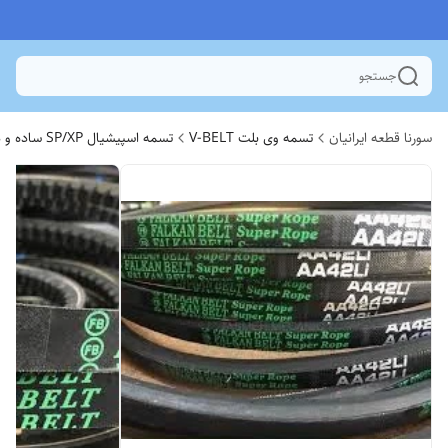
جستجو
سورنا قطعه ایرانیان
تسمه وی بلت V-BELT
تسمه اسپیشیال SP/XP ساده و دنده ای