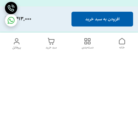
3,413,000
افزودن به سبد خرید
خانه
دسته‌بندی
سبد خرید
پروفایل
دسترسی سریع
تماس با ما
درباره ما
پشتیبانی ساعت 10 الی 18
09120477520