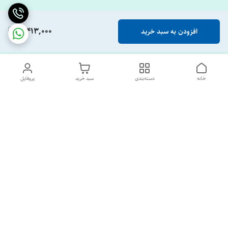
3,413,000
افزودن به سبد خرید
خانه
دسته‌بندی
سبد خرید
پروفایل
دسترسی سریع
تماس با ما
درباره ما
پشتیبانی ساعت 10 الی 18
09120477520