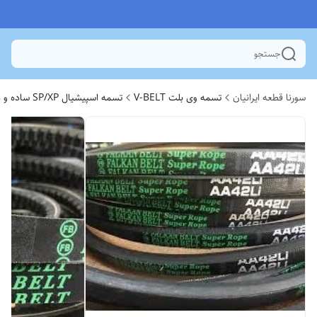
جستجو
سورنا قطعه ایرانیان
تسمه وی بلت V-BELT
تسمه اسپیشیال SP/XP ساده و دنده ای