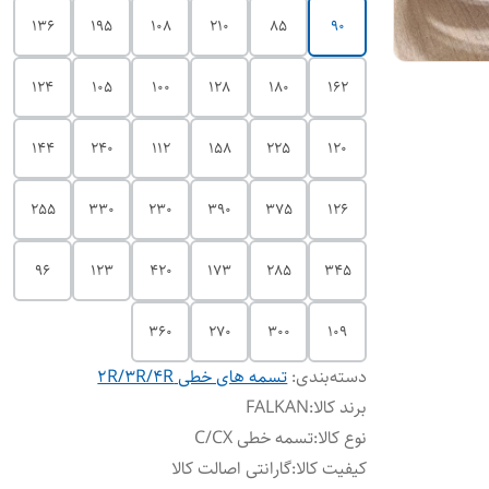
136
195
108
210
85
90
124
105
100
128
180
162
144
240
112
158
225
120
255
330
230
390
375
126
96
123
420
173
285
345
360
270
300
109
دسته‌بندی
:
تسمه های خطی 2R/3R/4R
برند کالا
:
FALKAN
نوع کالا
:
تسمه خطی C/CX
کیفیت کالا
:
گارانتی اصالت کالا