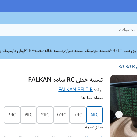
 محصولات
بلت V-BELT
تسمه تایمینگ.
تسمه شیاری
تسمه نقاله-تخت-PTEF
پولی تایمینگ برند
2
تسمه خطی RC ساده FALKAN
برند:
FALKAN BELT R
تعداد خط ها
6RC
4RC
3RC
12RC
2RC
5RC
سایز تسمه