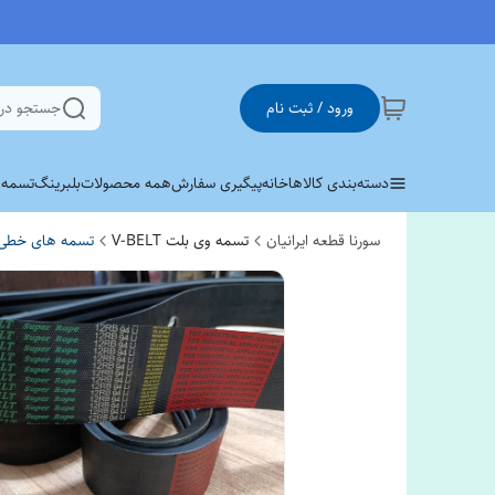
ورود / ثبت نام
جستجو در
دسته‌بندی کالاها
خانه
پیگیری سفارش
همه محصولات
بلبرینگ
تسمه وی 
سورنا قطعه ایرانیان
تسمه وی بلت V-BELT
تسمه های خطی R/3R/4R