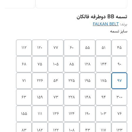
تسمه BB دوطرفه فالکان
برند:
FALKAN BELT
سایز تسمه
112
120
77
60
55
51
45
68
75
105
85
128
144
90
71
226
54
225
195
175
97
63
159
73
228
148
94
300
155
111
136
124
190
103
76
83
182
122
108
43
117
123