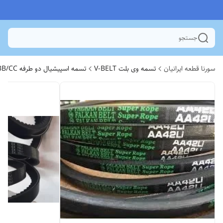
جستجو
سورنا قطعه ایرانیان
تسمه وی بلت V-BELT
تسمه اسپیشیال دو طرفه AA/BB/CC