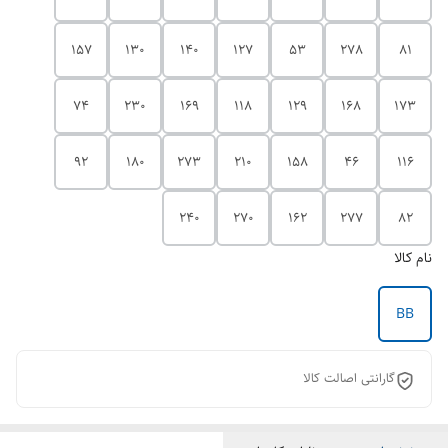
157
130
140
127
53
278
81
74
230
169
118
129
168
173
92
180
273
210
158
46
116
240
270
162
277
82
نام کالا
BB
گارانتی اصالت کالا