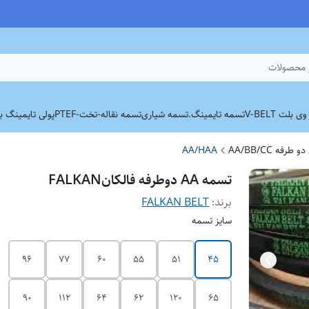
 محصولات
بلت V-BELT
تسمه تایمینگ.
تسمه شیاری
تسمه نقاله-تخت-PTEF
پولی تایمینگ برند
فه AA/BB/CC
AA/HAA
تسمه AA دوطرفه فالکانFALKAN
برند:
FALKAN BELT
سایز تسمه
96
77
60
55
51
45
90
112
64
62
120
65