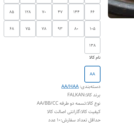
85
128
70
47
144
66
68
75
78
93
80
105
138
نام کالا
AA
دسته‌بندی
:
AA/HAA
برند کالا
:
FALKAN
نوع کالا
:
تسمه دو طرفه AA/BB/CC
کیفیت کالا
:
گارانتی اصالت کالا
حداقل تعداد سفارش
:
10 عدد