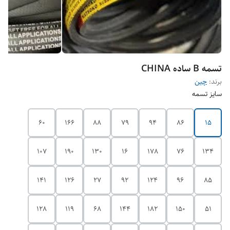
تسمه B ساده CHINA
برند:
چین
سایز تسمه
60
166
88
79
94
86
15
107
190
130
16
178
76
134
141
126
27
92
124
96
85
128
119
68
144
182
150
51