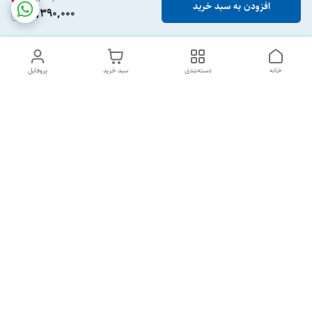
افزودن به سبد خرید
13,390,000
خانه
دسته‌بندی
سبد خرید
پروفایل
دسترسی سریع
تماس با ما
درباره ما
پشتیبانی ساعت 10 الی 18
09120477520
شماره تماس
02133928733
آدرس ایمیل
SORNAGHTEIRANIAN@GMAIL.com