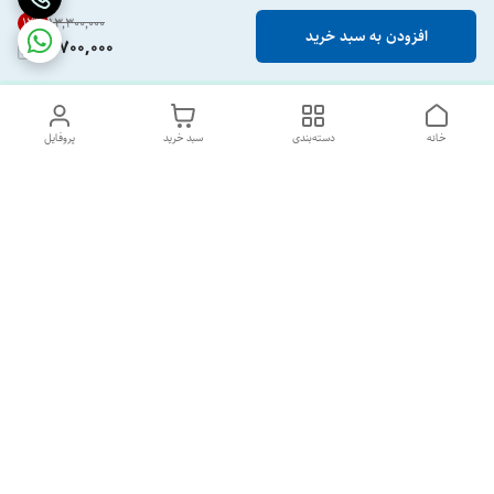
12
%
۱۳٬۳۰۰٬۰۰۰
افزودن به سبد خرید
11,700,000
خانه
دسته‌بندی
سبد خرید
پروفایل
دسترسی سریع
تماس با ما
درباره ما
پشتیبانی ساعت 10 الی 18
09120477520
شماره تماس
02133928733