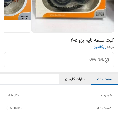
گیت تسمه تایم پژو 405
برند:
رایکالتون
ORGINAL
مشخصات
نظرات کاربران
شماره فنی
114RU17
کیفیت کالا
CR-HNBR