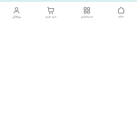
خانه
دسته‌بندی
سبد خرید
پروفایل
دسترسی سریع
تماس با ما
درباره ما
پشتیبانی ساعت 10 الی 18
09120477520
شماره تماس
02133928733
آدرس ایمیل
SORNAGHTEIRANIAN@GMAIL.com