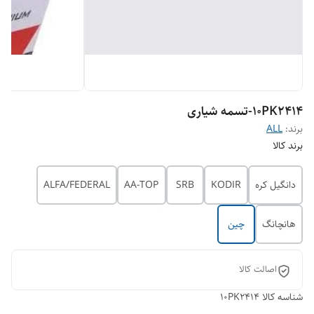
10PK2414-تسمه شیاری
برند:
ALL
برند کالا
دانگیل کره
KODIR
SRB
AA-TOP
ALFA/FEDERAL
هانچانگ
چین
اصالت کالا
شناسه کالا
10PK2414