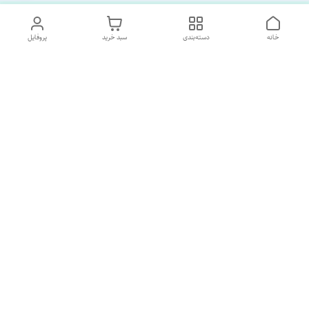
خانه
دسته‌بندی
سبد خرید
پروفایل
دسترسی سریع
تماس با ما
درباره ما
پشتیبانی ساعت 10 الی 18
09120477520
شماره تماس
02133928733
آدرس ایمیل
SORNAGHTEIRANIAN@GMAIL.com