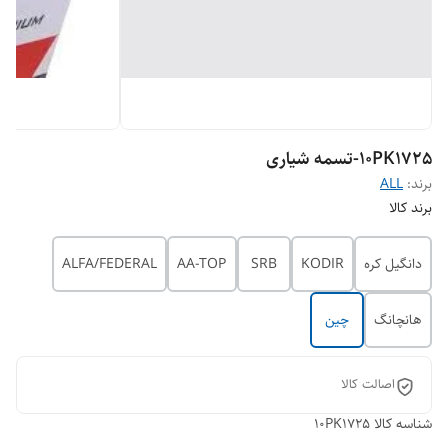
10PK1725-تسمه شیاری
برند:
ALL
برند کالا
دانگیل کره
KODIR
SRB
AA-TOP
ALFA/FEDERAL
هانچانگ
چین
اصالت کالا
شناسه کالا
10PK1725