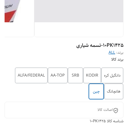
10PK1425-تسمه شیاری
برند:
ALL
برند کالا
دانگیل کره
KODIR
SRB
AA-TOP
ALFA/FEDERAL
هانچانگ
چین
اصالت کالا
شناسه کالا
10PK1425