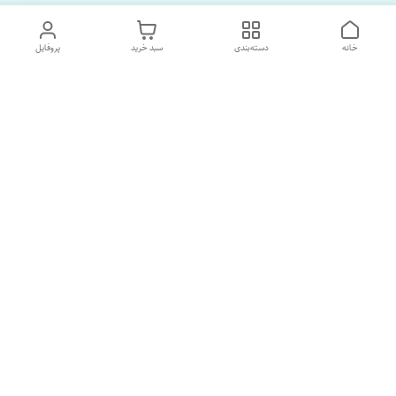
خانه
دسته‌بندی
سبد خرید
پروفایل
دسترسی سریع
تماس با ما
درباره ما
پشتیبانی ساعت 10 الی 18
09120477520
شماره تماس
02133928733
آدرس ایمیل
SORNAGHTEIRANIAN@GMAIL.com