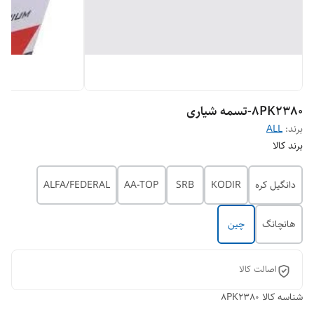
8PK2380-تسمه شیاری
برند:
ALL
برند کالا
دانگیل کره
KODIR
SRB
AA-TOP
ALFA/FEDERAL
هانچانگ
چین
اصالت کالا
شناسه کالا
8PK2380