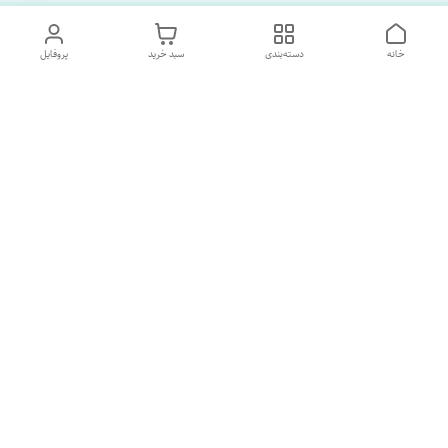
خانه
دسته‌بندی
سبد خرید
پروفایل
دسترسی سریع
تماس با ما
درباره ما
پشتیبانی ساعت 10 الی 18
09120477520
شماره تماس
02133928733
آدرس ایمیل
SORNAGHTEIRANIAN@GMAIL.com