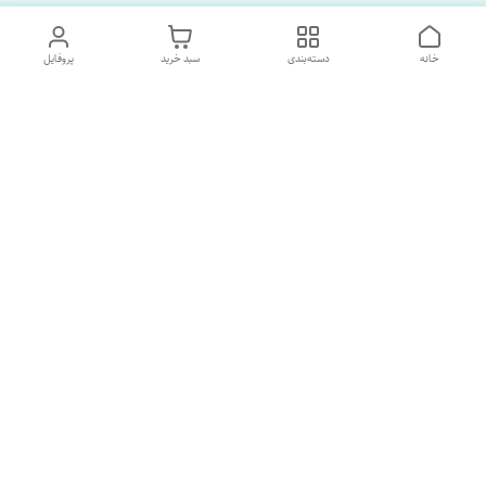
خانه
دسته‌بندی
سبد خرید
پروفایل
دسترسی سریع
تماس با ما
درباره ما
پشتیبانی ساعت 10 الی 18
09120477520
شماره تماس
02133928733
آدرس ایمیل
SORNAGHTEIRANIAN@GMAIL.com