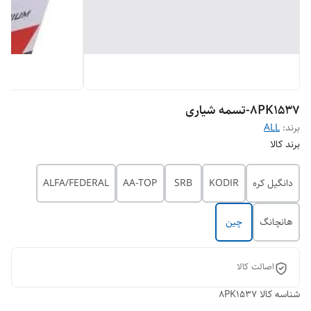
8PK1537-تسمه شیاری
برند:
ALL
برند کالا
دانگیل کره
KODIR
SRB
AA-TOP
ALFA/FEDERAL
هانچانگ
چین
اصالت کالا
شناسه کالا
8PK1537