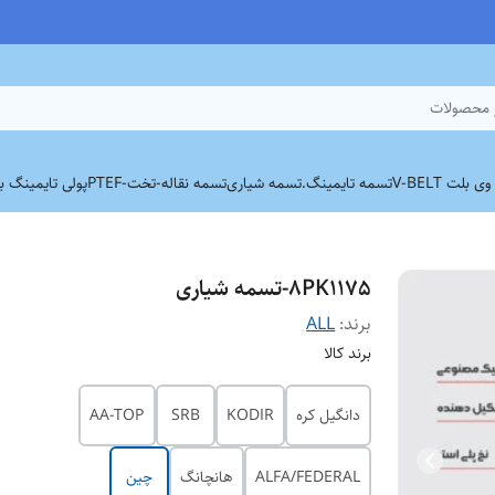
 محصولات
بلت V-BELT
تسمه تایمینگ.
تسمه شیاری
تسمه نقاله-تخت-PTEF
پولی تایمینگ برند
8PK1175-تسمه شیاری
برند:
ALL
برند کالا
دانگیل کره
KODIR
SRB
AA-TOP
ALFA/FEDERAL
هانچانگ
چین