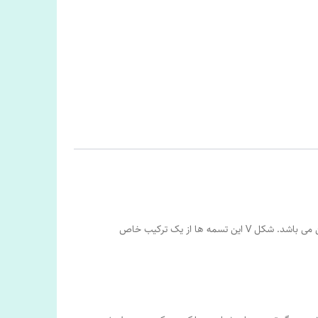
تسمه های شیاری که به نام تسمه های شیاری V شکل نیز شناخته می شوند در برابر تغییرات حرارتی و روغن مقاوم بوده و ضد الکتریسیته ساکن می باشد. شکل V این تسمه ها از یک ترکیب خاص