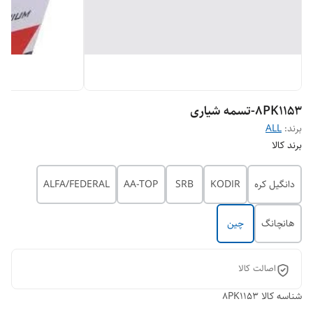
8PK1153-تسمه شیاری
برند:
ALL
برند کالا
دانگیل کره
KODIR
SRB
AA-TOP
ALFA/FEDERAL
هانچانگ
چین
اصالت کالا
شناسه کالا
8PK1153