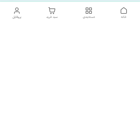
خانه
دسته‌بندی
سبد خرید
پروفایل
دسترسی سریع
تماس با ما
درباره ما
پشتیبانی ساعت 10 الی 18
09120477520
شماره تماس
02133928733
آدرس ایمیل
SORNAGHTEIRANIAN@GMAIL.com