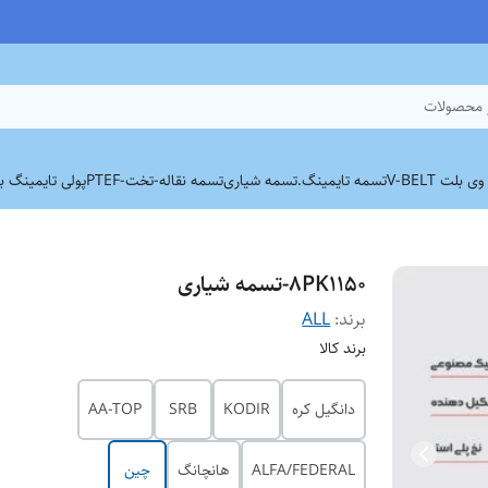
 محصولات
بلت V-BELT
تسمه تایمینگ.
تسمه شیاری
تسمه نقاله-تخت-PTEF
پولی تایمینگ برند
8PK1150-تسمه شیاری
برند:
ALL
برند کالا
دانگیل کره
KODIR
SRB
AA-TOP
ALFA/FEDERAL
هانچانگ
چین