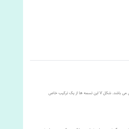
تسمه های شیاری که به نام تسمه های شیاری V شکل نیز شناخته می شوند در برابر تغییرات حرارتی و روغن مقاوم بوده و ضد الکتریسیته ساکن می باشد. شکل V این تسمه ها از یک ترکیب خاص