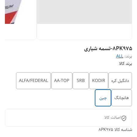
8PK975-تسمه شیاری
برند:
ALL
برند کالا
دانگیل کره
KODIR
SRB
AA-TOP
ALFA/FEDERAL
هانچانگ
چین
اصالت کالا
شناسه کالا
8PK975