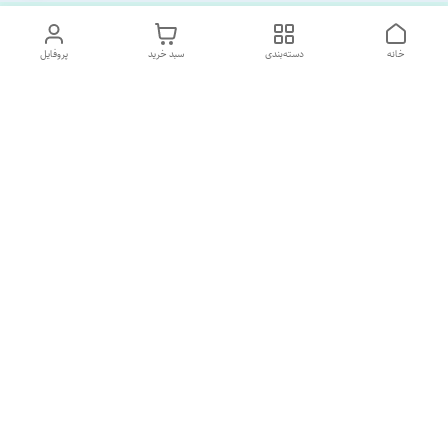
خانه
دسته‌بندی
سبد خرید
پروفایل
دسترسی سریع
تماس با ما
درباره ما
پشتیبانی ساعت 10 الی 18
09120477520
شماره تماس
02133928733
آدرس ایمیل
SORNAGHTEIRANIAN@GMAIL.com