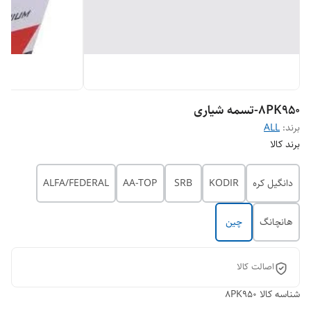
8PK950-تسمه شیاری
برند:
ALL
برند کالا
دانگیل کره
KODIR
SRB
AA-TOP
ALFA/FEDERAL
هانچانگ
چین
اصالت کالا
شناسه کالا
8PK950