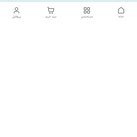
خانه
دسته‌بندی
سبد خرید
پروفایل
دسترسی سریع
تماس با ما
درباره ما
پشتیبانی ساعت 10 الی 18
09120477520
شماره تماس
02133928733
آدرس ایمیل
SORNAGHTEIRANIAN@GMAIL.com