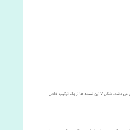
تسمه های شیاری که به نام تسمه های شیاری V شکل نیز شناخته می شوند در برابر تغییرات حرارتی و روغن مقاوم بوده و ضد الکتریسیته ساکن می باشد. شکل V این تسمه ها از یک ترکیب خاص