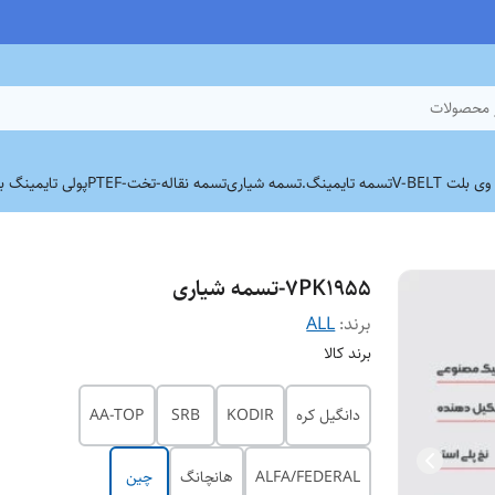
 محصولات
بلت V-BELT
تسمه تایمینگ.
تسمه شیاری
تسمه نقاله-تخت-PTEF
پولی تایمینگ برند
7PK1955-تسمه شیاری
برند:
ALL
برند کالا
دانگیل کره
KODIR
SRB
AA-TOP
ALFA/FEDERAL
هانچانگ
چین