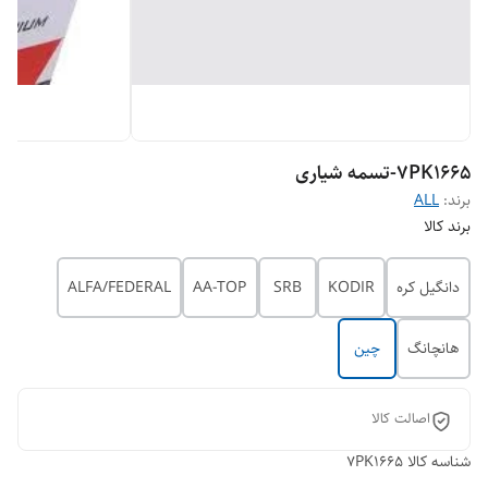
7PK1665-تسمه شیاری
برند:
ALL
برند کالا
دانگیل کره
KODIR
SRB
AA-TOP
ALFA/FEDERAL
هانچانگ
چین
اصالت کالا
شناسه کالا
7PK1665