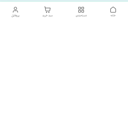
خانه
دسته‌بندی
سبد خرید
پروفایل
دسترسی سریع
تماس با ما
درباره ما
پشتیبانی ساعت 10 الی 18
09120477520
شماره تماس
02133928733
آدرس ایمیل
SORNAGHTEIRANIAN@GMAIL.com