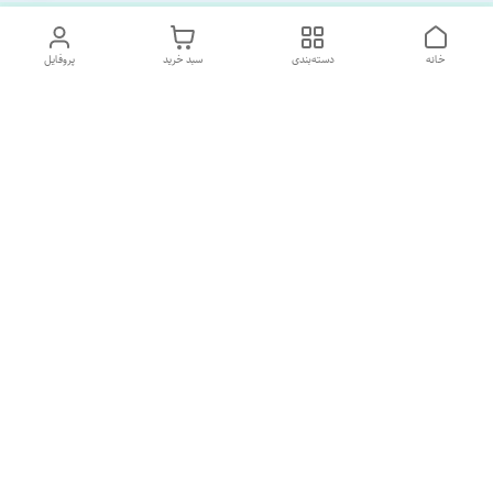
خانه
دسته‌بندی
سبد خرید
پروفایل
دسترسی سریع
تماس با ما
درباره ما
پشتیبانی ساعت 10 الی 18
09120477520
شماره تماس
02133928733
آدرس ایمیل
SORNAGHTEIRANIAN@GMAIL.com