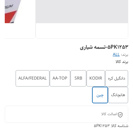
5PK1253-تسمه شیاری
برند:
ALL
برند کالا
دانگیل کره
KODIR
SRB
AA-TOP
ALFA/FEDERAL
هانچانگ
چین
اصالت کالا
شناسه کالا
5PK1253