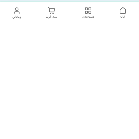
خانه
دسته‌بندی
سبد خرید
پروفایل
دسترسی سریع
تماس با ما
درباره ما
پشتیبانی ساعت 10 الی 18
09120477520
شماره تماس
02133928733
آدرس ایمیل
SORNAGHTEIRANIAN@GMAIL.com