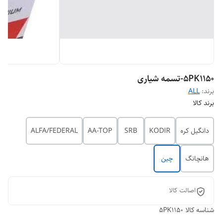
5PK1150-تسمه شیاری
برند:
ALL
برند کالا
دانگیل کره
KODIR
SRB
AA-TOP
ALFA/FEDERAL
هانچانگ
چین
اصالت کالا
شناسه کالا
5PK1150