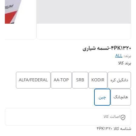
4PK1320-تسمه شیاری
برند:
ALL
برند کالا
دانگیل کره
KODIR
SRB
AA-TOP
ALFA/FEDERAL
هانچانگ
چین
اصالت کالا
شناسه کالا
4PK1320