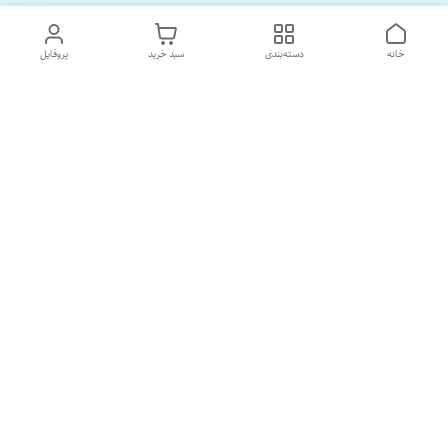
خانه
دسته‌بندی
سبد خرید
پروفایل
دسترسی سریع
تماس با ما
درباره ما
پشتیبانی ساعت 10 الی 18
09120477520
شماره تماس
02133928733
آدرس ایمیل
SORNAGHTEIRANIAN@GMAIL.com