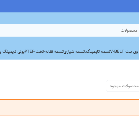
 محصولات
بلت V-BELT
تسمه تایمینگ.
تسمه شیاری
تسمه نقاله-تخت-PTEF
پولی تایمینگ برند
محصولات موجود