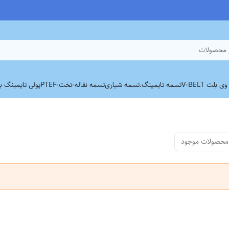
 محصولات
بلت V-BELT
تسمه تایمینگ.
تسمه شیاری
تسمه نقاله-تخت-PTEF
پولی تایمینگ برند
محصولات موجود