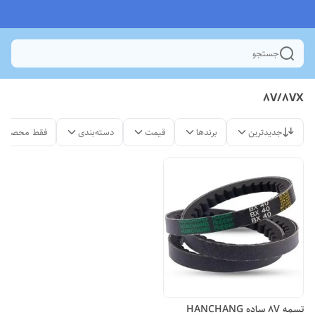
جستجو
8V/8VX
جدیدترین
برندها
قیمت
دسته‌بندی
فقط محصولات
تسمه 8V ساده HANCHANG