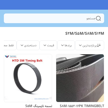
جستجو
S2M/S5M/S8M/S14M
پربازدیدترین
برندها
قیمت
دسته‌بندی
فقط محصول
S8M-1552-16PK TIMINGBELT
تسمه تایمینگ S5M