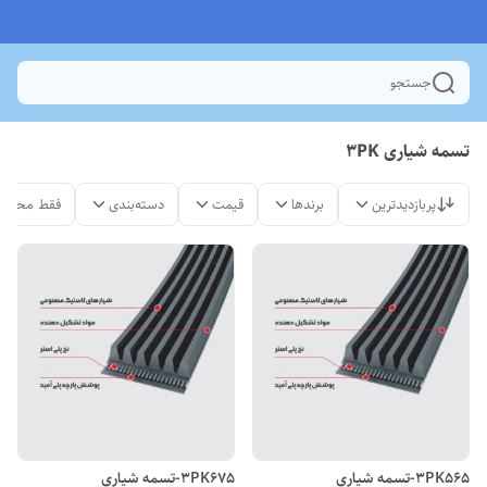
جستجو
تسمه شیاری 3PK
پربازدیدترین
برندها
قیمت
دسته‌بندی
فقط محصول
3PK565-تسمه شیاری
3PK675-تسمه شیاری