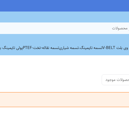
 محصولات
بلت V-BELT
تسمه تایمینگ.
تسمه شیاری
تسمه نقاله-تخت-PTEF
پولی تایمینگ برند
صولات موجود