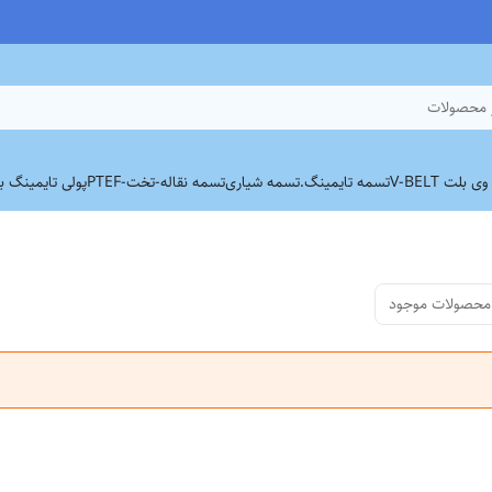
 محصولات
بلت V-BELT
تسمه تایمینگ.
تسمه شیاری
تسمه نقاله-تخت-PTEF
پولی تایمینگ برند
محصولات موجود