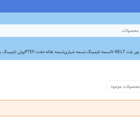
 محصولات
بلت V-BELT
تسمه تایمینگ.
تسمه شیاری
تسمه نقاله-تخت-PTEF
پولی تایمینگ برند
محصولات موجود